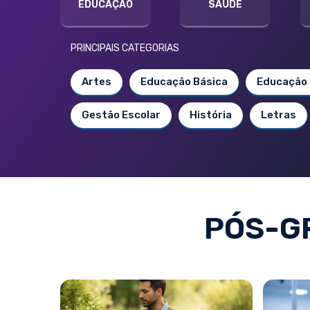
EDUCAÇÃO
SAÚDE
PRINCIPAIS CATEGORIAS
Artes
Educação Básica
Educação 
Gestão Escolar
História
Letras
PÓS-G