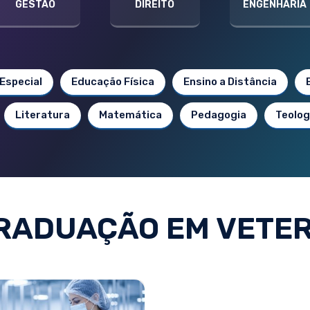
GESTÃO
DIREITO
ENGENHARIA
Especial
Educação Física
Ensino a Distância
Literatura
Matemática
Pedagogia
Teolog
RADUAÇÃO EM VETER