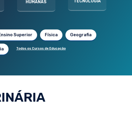
TECNOLOGIA
HUMANAS
Ensino Superior
Física
Geografia
ia
Todos os Cursos de Educação
INÁRIA