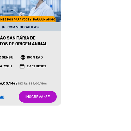
HE 2 POS PARA VOCE +1 PARA UM AMIGO
COM VIDEOAULAS
ÃO SANITÁRIA DE
OS DE ORIGEM ANIMAL
O SENSU
100% EAD
 A 720H
2 A 12 MESES
86,00/Mês
18X R$ 387,00/Mês
INSCREVA-SE
AIS