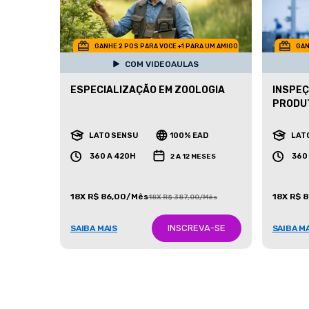
GANHE 2 POS PARA VOCE +1 PARA UM AMIGO
GAN
COM VIDEOAULAS
ESPECIALIZAÇÃO EM ZOOLOGIA
INSPEÇ
PRODUT
LATO SENSU
100% EAD
LAT
360 A 420H
360
2 A 12 MESES
18X R$ 86,00/Mês
18X R$ 
18X R$ 387,00/Mês
INSCREVA-SE
SAIBA MAIS
SAIBA M