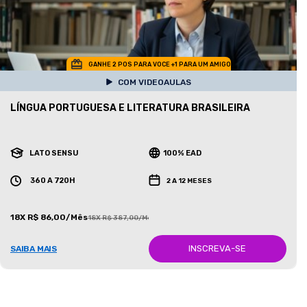
GANHE 2 POS PARA VOCE +1 PARA UM AMIGO
COM VIDEOAULAS
LÍNGUA PORTUGUESA E LITERATURA BRASILEIRA
LATO SENSU
100% EAD
360 A 720H
2 A 12 MESES
18X R$ 86,00/Mês
18X R$ 387,00/Mês
INSCREVA-SE
SAIBA MAIS