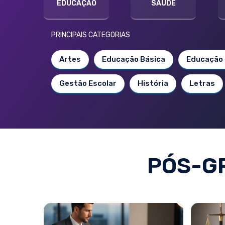
EDUCAÇÃO
SAÚDE
PRINCIPAIS CATEGORIAS
Artes
Educação Básica
Educação 
Gestão Escolar
História
Letras
PÓS-GR