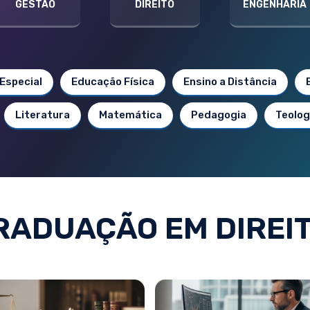
GESTÃO
DIREITO
ENGENHARIA
Especial
Educação Física
Ensino a Distância
Literatura
Matemática
Pedagogia
Teolog
ADUAÇÃO EM DIREIT