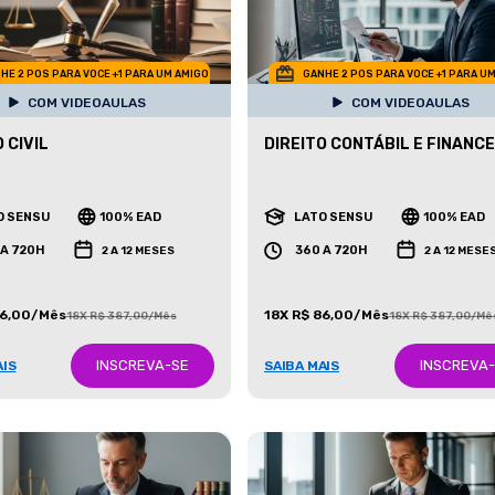
HE 2 POS PARA VOCE +1 PARA UM AMIGO
GANHE 2 POS PARA VOCE +1 PARA U
COM VIDEOAULAS
COM VIDEOAULAS
 CIVIL
DIREITO CONTÁBIL E FINANCE
O SENSU
100% EAD
LATO SENSU
100% EAD
 A 720H
360 A 720H
2 A 12 MESES
2 A 12 MESE
86,00/Mês
18X R$ 86,00/Mês
18X R$ 387,00/Mês
18X R$ 387,00/Mê
INSCREVA-SE
INSCREVA
AIS
SAIBA MAIS