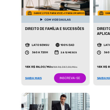
GANHE 2 POS PARA VOCE +1 PARA UM AMIGO
GAN
COM VIDEOAULAS
DIREITO DE FAMÍLIA E SUCESSÕES
DIREIT
APLIC
LATO SENSU
100% EAD
LAT
360 A 720H
360
2 A 12 MESES
18X R$ 86,00/Mês
18X R$ 
18X R$ 387,00/Mês
INSCREVA-SE
SAIBA MAIS
SAIBA M