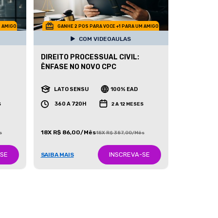
M AMIGO
GANHE 2 POS PARA VOCE +1 PARA UM AMIGO
COM VIDEOAULAS
DIREITO PROCESSUAL CIVIL:
ÊNFASE NO NOVO CPC
LATO SENSU
100% EAD
360 A 720H
S
2 A 12 MESES
18X R$ 86,00/Mês
s
18X R$ 387,00/Mês
-SE
INSCREVA-SE
SAIBA MAIS