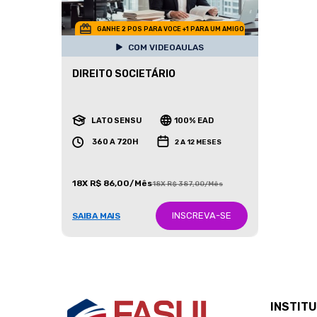
GANHE 2 POS PARA VOCE +1 PARA UM AMIGO
COM VIDEOAULAS
DIREITO SOCIETÁRIO
LATO SENSU
100% EAD
360 A 720H
2 A 12 MESES
18X R$ 86,00/Mês
18X R$ 387,00/Mês
INSCREVA-SE
SAIBA MAIS
INSTIT