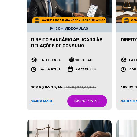
GANHE 2 POS PARA VOCE +1 PARA UM AMIGO
GAN
COM VIDEOAULAS
DIREITO BANCÁRIO APLICADO ÀS
DIREITO
RELAÇÕES DE CONSUMO
LATO SENSU
100% EAD
LAT
360 A 420H
360
2 A 12 MESES
18X R$ 86,00/Mês
18X R$ 
18X R$ 387,00/Mês
INSCREVA-SE
SAIBA MAIS
SAIBA M