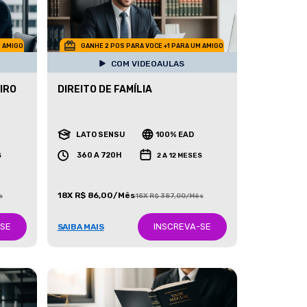
M AMIGO
GANHE 2 POS PARA VOCE +1 PARA UM AMIGO
COM VIDEOAULAS
IRO
DIREITO DE FAMÍLIA
LATO SENSU
100% EAD
360 A 720H
S
2 A 12 MESES
18X R$ 86,00/Mês
s
18X R$ 387,00/Mês
-SE
INSCREVA-SE
SAIBA MAIS