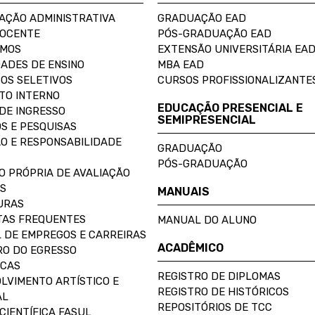
AÇÃO ADMINISTRATIVA
GRADUAÇÃO EAD
DOCENTE
PÓS-GRADUAÇÃO EAD
OMOS
EXTENSÃO UNIVERSITÁRIA EA
ADES DE ENSINO
MBA EAD
OS SELETIVOS
CURSOS PROFISSIONALIZANTE
TO INTERNO
EDUCAÇÃO PRESENCIAL E
DE INGRESSO
SEMIPRESENCIAL
S E PESQUISAS
O E RESPONSABILIDADE
GRADUAÇÃO
PÓS-GRADUAÇÃO
O PRÓPRIA DE AVALIAÇÃO
S
MANUAIS
URAS
AS FREQUENTES
MANUAL DO ALUNO
 DE EMPREGOS E CARREIRAS
ACADÊMICO
O DO EGRESSO
ECAS
REGISTRO DE DIPLOMAS
LVIMENTO ARTÍSTICO E
REGISTRO DE HISTÓRICOS
AL
REPOSITÓRIOS DE TCC
CIENTÍFICA FASUL