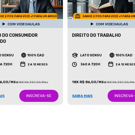
HE 2 POS PARA VOCE +1 PARA UM AMIGO
GANHE 2 POS PARA VOCE +1 PARA U
COM VIDEOAULAS
COM VIDEOAULAS
O DO CONSUMIDOR
DIREITO DO TRABALHO
ADO
O SENSU
100% EAD
LATO SENSU
100% EAD
 A 720H
360 A 720H
2 A 12 MESES
2 A 12 MESE
86,00/Mês
18X R$ 86,00/Mês
18X R$ 387,00/Mês
18X R$ 387,00/Mê
INSCREVA-SE
INSCREVA
AIS
SAIBA MAIS