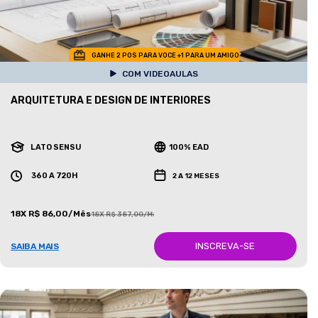
GANHE 2 POS PARA VOCE +1 PARA UM AMIGO
COM VIDEOAULAS
ARQUITETURA E DESIGN DE INTERIORES
LATO SENSU
100% EAD
360 A 720H
2 A 12 MESES
18X R$ 86,00/Mês
18X R$ 387,00/Mês
INSCREVA-SE
SAIBA MAIS