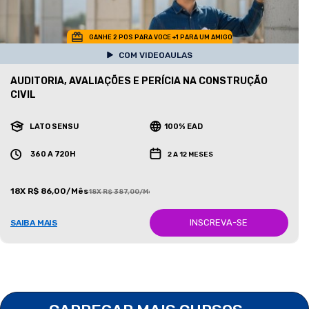
GANHE 2 POS PARA VOCE +1 PARA UM AMIGO
COM VIDEOAULAS
AUDITORIA, AVALIAÇÕES E PERÍCIA NA CONSTRUÇÃO
CIVIL
LATO SENSU
100% EAD
360 A 720H
2 A 12 MESES
18X R$ 86,00/Mês
18X R$ 387,00/Mês
INSCREVA-SE
SAIBA MAIS