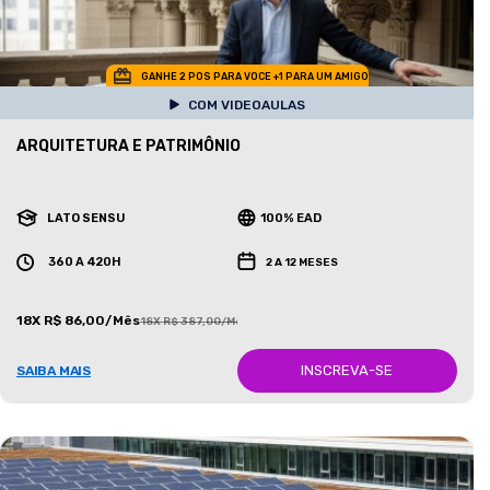
GANHE 2 POS PARA VOCE +1 PARA UM AMIGO
COM VIDEOAULAS
ARQUITETURA E PATRIMÔNIO
LATO SENSU
100% EAD
360 A 420H
2 A 12 MESES
18X R$ 86,00/Mês
18X R$ 387,00/Mês
INSCREVA-SE
SAIBA MAIS