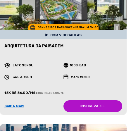
GANHE 2 POS PARA VOCE +1 PARA UM AMIGO
COM VIDEOAULAS
ARQUITETURA DA PAISAGEM
LATO SENSU
100% EAD
360 A 720H
2 A 12 MESES
18X R$ 86,00/Mês
18X R$ 387,00/Mês
INSCREVA-SE
SAIBA MAIS