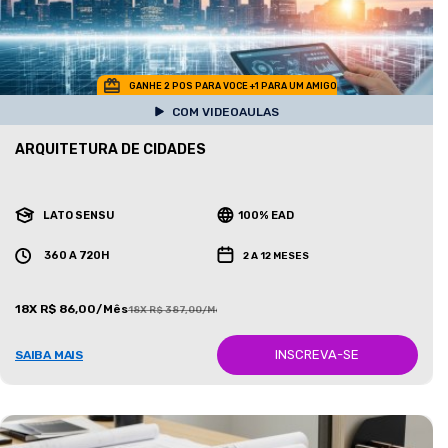
GANHE 2 POS PARA VOCE +1 PARA UM AMIGO
COM VIDEOAULAS
ARQUITETURA DE CIDADES
LATO SENSU
100% EAD
360 A 720H
2 A 12 MESES
18X R$ 86,00/Mês
18X R$ 387,00/Mês
INSCREVA-SE
SAIBA MAIS