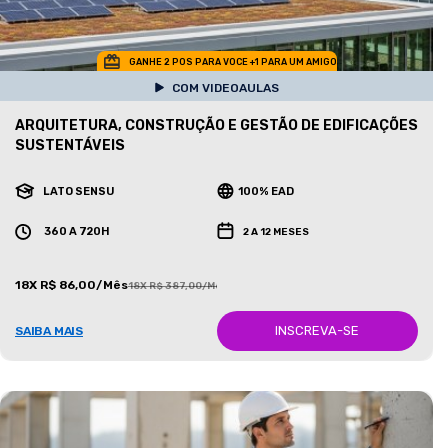
GANHE 2 POS PARA VOCE +1 PARA UM AMIGO
COM VIDEOAULAS
ARQUITETURA, CONSTRUÇÃO E GESTÃO DE EDIFICAÇÕES
SUSTENTÁVEIS
LATO SENSU
100% EAD
360 A 720H
2 A 12 MESES
18X R$ 86,00/Mês
18X R$ 387,00/Mês
INSCREVA-SE
SAIBA MAIS