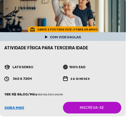
GANHE 2 POS PARA VOCE +1 PARA UM AMIGO
COM VIDEOAULAS
ATIVIDADE FÍSICA PARA TERCEIRA IDADE
LATO SENSU
100% EAD
360 A 720H
2 A 12 MESES
18X R$ 86,00/Mês
18X R$ 387,00/Mês
INSCREVA-SE
SAIBA MAIS