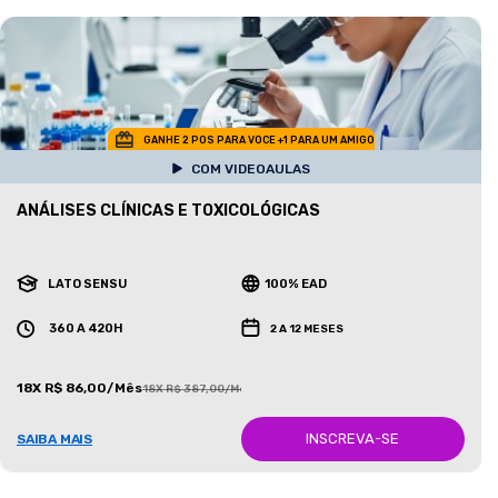
GANHE 2 POS PARA VOCE +1 PARA UM AMIGO
COM VIDEOAULAS
ANÁLISES CLÍNICAS E TOXICOLÓGICAS
LATO SENSU
100% EAD
360 A 420H
2 A 12 MESES
18X R$ 86,00/Mês
18X R$ 387,00/Mês
INSCREVA-SE
SAIBA MAIS