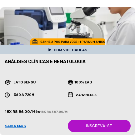
GANHE 2 POS PARA VOCE +1 PARA UM AMIGO
COM VIDEOAULAS
ANÁLISES CLÍNICAS E HEMATOLOGIA
LATO SENSU
100% EAD
360 A 720H
2 A 12 MESES
18X R$ 86,00/Mês
18X R$ 387,00/Mês
INSCREVA-SE
SAIBA MAIS