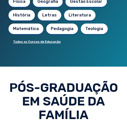
Física
Geografia
Gestão Escolar
História
Letras
Literatura
Matemática
Pedagogia
Teologia
Todos os Cursos de Educação
PÓS-GRADUAÇÃO
EM SAÚDE DA
FAMÍLIA