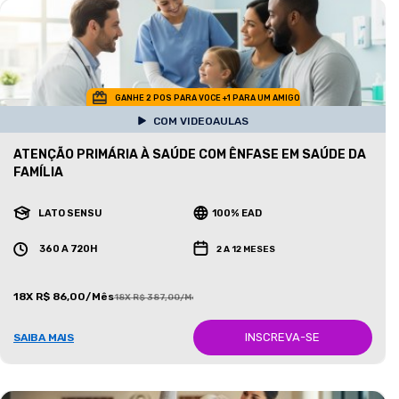
GANHE 2 POS PARA VOCE +1 PARA UM AMIGO
COM VIDEOAULAS
ATENÇÃO PRIMÁRIA À SAÚDE COM ÊNFASE EM SAÚDE DA
FAMÍLIA
LATO SENSU
100% EAD
360 A 720H
2 A 12 MESES
18X R$ 86,00/Mês
18X R$ 387,00/Mês
INSCREVA-SE
SAIBA MAIS