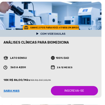
GANHE 2 POS PARA VOCE +1 PARA UM AMIGO
COM VIDEOAULAS
ANÁLISES CLÍNICAS PARA BIOMEDICINA
LATO SENSU
100% EAD
360 A 420H
2 A 12 MESES
18X R$ 86,00/Mês
18X R$ 387,00/Mês
INSCREVA-SE
SAIBA MAIS