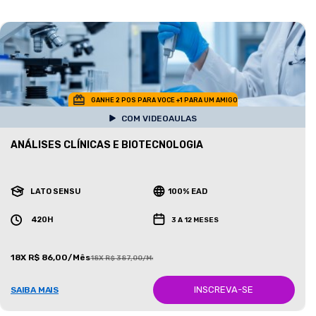
GANHE 2 POS PARA VOCE +1 PARA UM AMIGO
COM VIDEOAULAS
ANÁLISES CLÍNICAS E BIOTECNOLOGIA
LATO SENSU
100% EAD
420H
3 A 12 MESES
18X R$ 86,00/Mês
18X R$ 387,00/Mês
INSCREVA-SE
SAIBA MAIS