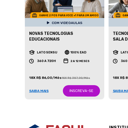
GANHE 2 POS PARA VOCE +1 PARA UM AMIGO
GAN
COM VIDEOAULAS
NOVAS TECNOLOGIAS
TECNOL
EDUCACIONAIS
SALA D
LATO SENSU
100% EAD
LAT
360 A 720H
360
2 A 12 MESES
18X R$ 86,00/Mês
18X R$ 
18X R$ 387,00/Mês
INSCREVA-SE
SAIBA MAIS
SAIBA M
INSTIT