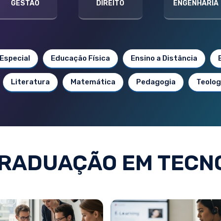
GESTÃO
DIREITO
ENGENHARIA
Especial
Educação Física
Ensino a Distância
Literatura
Matemática
Pedagogia
Teolog
RADUAÇÃO EM TECN