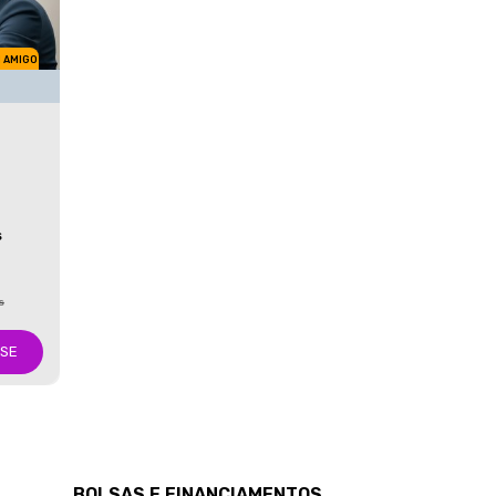
M AMIGO
S
s
-SE
BOLSAS E FINANCIAMENTOS