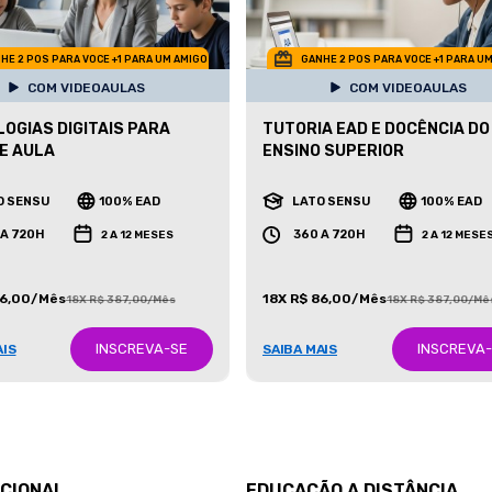
HE 2 POS PARA VOCE +1 PARA UM AMIGO
GANHE 2 POS PARA VOCE +1 PARA U
COM VIDEOAULAS
COM VIDEOAULAS
OGIAS DIGITAIS PARA
TUTORIA EAD E DOCÊNCIA DO
E AULA
ENSINO SUPERIOR
O SENSU
100% EAD
LATO SENSU
100% EAD
 A 720H
360 A 720H
2 A 12 MESES
2 A 12 MESE
86,00/Mês
18X R$ 86,00/Mês
18X R$ 387,00/Mês
18X R$ 387,00/Mê
INSCREVA-SE
INSCREVA
AIS
SAIBA MAIS
UCIONAL
EDUCAÇÃO A DISTÂNCIA