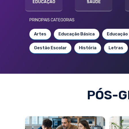
EDUCAÇÃO
SAÚDE
PRINCIPAIS CATEGORIAS
Artes
Educação Básica
Educação 
Gestão Escolar
História
Letras
PÓS-G