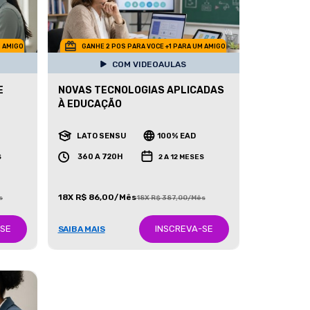
M AMIGO
GANHE 2 POS PARA VOCE +1 PARA UM AMIGO
COM VIDEOAULAS
E
NOVAS TECNOLOGIAS APLICADAS
À EDUCAÇÃO
LATO SENSU
100% EAD
360 A 720H
S
2 A 12 MESES
18X R$ 86,00/Mês
s
18X R$ 387,00/Mês
-SE
INSCREVA-SE
SAIBA MAIS