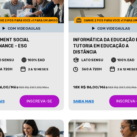
HE 2 POS PARA VOCE +1 PARA UM AMIGO
GANHE 2 POS PARA VOCE +1 PARA U
COM VIDEOAULAS
COM VIDEOAULAS
MENT SOCIAL
INFORMÁTICA DA EDUCAÇÃO 
ANCE – ESG
TUTORIA EM EDUCAÇÃO A
DISTÂNCIA
O SENSU
100% EAD
LATO SENSU
100% EAD
 A 720H
360 A 720H
2 A 12 MESES
2 A 12 MESE
86,00/Mês
18X R$ 86,00/Mês
18X R$ 387,00/Mês
18X R$ 387,00/Mê
INSCREVA-SE
INSCREVA
AIS
SAIBA MAIS