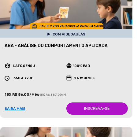
GANHE 2 POS PARA VOCE +1 PARA UM AMIGO
COM VIDEOAULAS
ABA - ANÁLISE DO COMPORTAMENTO APLICADA
LATO SENSU
100% EAD
360 A 720H
2 A 12 MESES
18X R$ 86,00/Mês
18X R$ 387,00/Mês
INSCREVA-SE
SAIBA MAIS