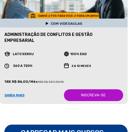
GANHE 2 POS PARA VOCE +1 PARA UM AMIGO
COM VIDEOAULAS
ADMINISTRAÇÃO DE CONFLITOS E GESTÃO
EMPRESARIAL
LATO SENSU
100% EAD
360 A 720H
2 A 12 MESES
18X R$ 86,00/Mês
18X R$ 387,00/Mês
INSCREVA-SE
SAIBA MAIS