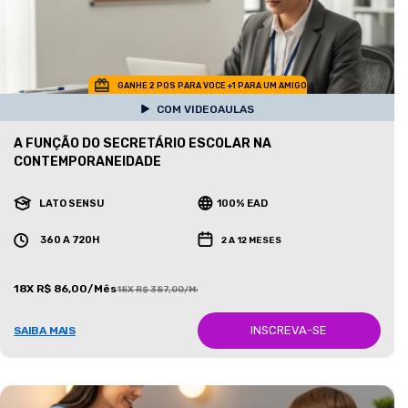
GANHE 2 POS PARA VOCE +1 PARA UM AMIGO
COM VIDEOAULAS
A FUNÇÃO DO SECRETÁRIO ESCOLAR NA
CONTEMPORANEIDADE
LATO SENSU
100% EAD
360 A 720H
2 A 12 MESES
18X R$ 86,00/Mês
18X R$ 387,00/Mês
INSCREVA-SE
SAIBA MAIS