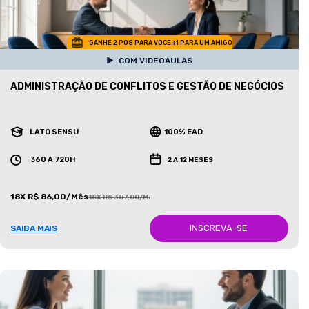
GANHE 2 POS PARA VOCE +1 PARA UM AMIGO
COM VIDEOAULAS
ADMINISTRAÇÃO DE CONFLITOS E GESTÃO DE NEGÓCIOS
LATO SENSU
100% EAD
360 A 720H
2 A 12 MESES
18X R$ 86,00/Mês
18X R$ 387,00/Mês
INSCREVA-SE
SAIBA MAIS