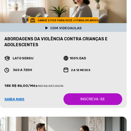
GANHE 2 POS PARA VOCE +1 PARA UM AMIGO
COM VIDEOAULAS
ABORDAGENS DA VIOLÊNCIA CONTRA CRIANÇAS E
ADOLESCENTES
LATO SENSU
100% EAD
360 A 720H
2 A 12 MESES
18X R$ 86,00/Mês
18X R$ 387,00/Mês
INSCREVA-SE
SAIBA MAIS