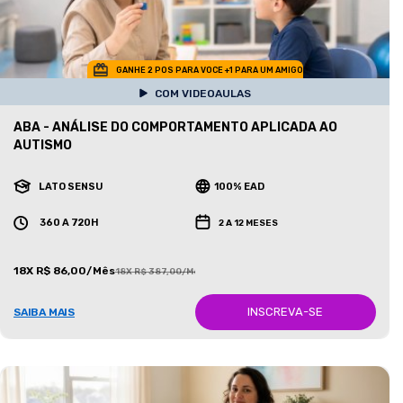
GANHE 2 POS PARA VOCE +1 PARA UM AMIGO
COM VIDEOAULAS
ABA - ANÁLISE DO COMPORTAMENTO APLICADA AO
AUTISMO
LATO SENSU
100% EAD
360 A 720H
2 A 12 MESES
18X R$ 86,00/Mês
18X R$ 387,00/Mês
INSCREVA-SE
SAIBA MAIS